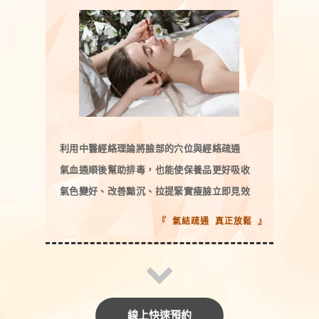
利用中醫經絡理論將臉部的穴位與經絡疏通
氣血通順後幫助排毒，也能使保養品更好吸收
氣色變好、改善黯沉、拉提緊實瘦臉立即見效
『 氣結疏通 真正放鬆 』
線上快速預約