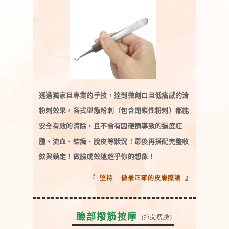
透過獨家且專業的手技，達到微創口且低痛感的清
粉刺效果，各式型態粉刺（包含閉鎖性粉刺）都能
安全有效的清除，且不會有因硬擠導致的過度紅
腫、流血、結痂、脫皮等狀況！最後再搭配完整收
斂與鎮定！做臉成效遠超乎你的想像！
『 堅持 做最正確的皮膚照護 』
臉部撥筋按摩
(拉提瘦臉)