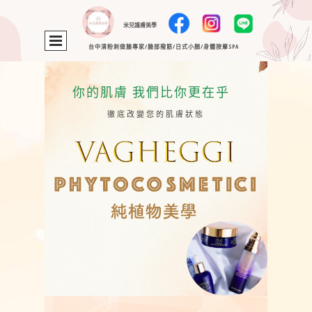
米兒護膚美學
台中清粉刺做臉專家/臉部撥筋/日式小顏/身體按摩SPA
你的肌膚 我們比你更在乎
徹底改變您的肌膚狀態