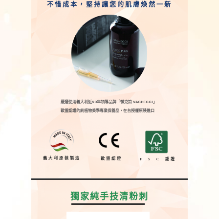
不惜成本，堅持讓您的肌膚煥然一新
嚴選使用義大利近50年領導品牌「微克詩 VAGHEGGI」
歐盟認證的純植物美學專業保養品，在台授權原裝進口
義大利原裝製造
歐盟認證
F S C 認證
獨家純手技清粉刺